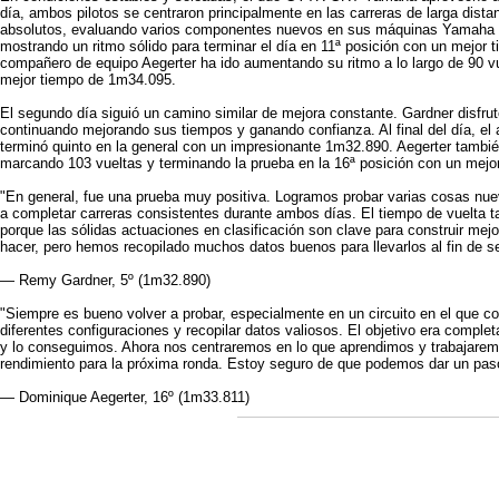
día, ambos pilotos se centraron principalmente en las carreras de larga dista
absolutos, evaluando varios componentes nuevos en sus máquinas Yamaha R
mostrando un ritmo sólido para terminar el día en 11ª posición con un mejor 
compañero de equipo Aegerter ha ido aumentando su ritmo a lo largo de 90 vu
mejor tiempo de 1m34.095.
El segundo día siguió un camino similar de mejora constante. Gardner disfrut
continuando mejorando sus tiempos y ganando confianza. Al final del día, el a
terminó quinto en la general con un impresionante 1m32.890. Aegerter tambié
marcando 103 vueltas y terminando la prueba en la 16ª posición con un mejo
"En general, fue una prueba muy positiva. Logramos probar varias cosas nue
a completar carreras consistentes durante ambos días. El tiempo de vuelta tam
porque las sólidas actuaciones en clasificación son clave para construir mejo
hacer, pero hemos recopilado muchos datos buenos para llevarlos al fin de s
— Remy Gardner, 5º (1m32.890)
"Siempre es bueno volver a probar, especialmente en un circuito en el que c
diferentes configuraciones y recopilar datos valiosos. El objetivo era comple
y lo conseguimos. Ahora nos centraremos en lo que aprendimos y trabajaremo
rendimiento para la próxima ronda. Estoy seguro de que podemos dar un pas
— Dominique Aegerter, 16º (1m33.811)