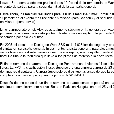
Lowes. Esta será la séptima prueba de los 12 Round de la temporada de Wor
el punto de partida para la segunda mitad de la campaña general.
Hasta ahora, los mejores resultados para la nueva máquina KB998 Rimini han s
Superpole en el evento más reciente en Misano (para Bassani) y el segundo l
en Misano (para Lowes).
En el campeonato en sí, Alex es actualmente séptimo en la general, con Axel
primeras posiciones ve a siete pilotos, desde Lowes en séptimo lugar hasta M
separados por solo 23 puntos.
En 2025, el circuito de Donington WorldSBK mide 4,023 km de longitud y pre
distintas en su diseño general. Inicialmente, la pista tiene una naturaleza mu
sector final contrastante presente una chicane rápida, una horquilla cuesta a
horquilla final a la izquierda que lleva a los pilotos de regreso a la corta rect
El fin de semana de carreras de Donington Park arranca el viernes 11 de juli
libres. La FP3, la clasificación Tissot-Superpole y una primera carrera de 23 
domingo se disputará la Carrera Superpole de diez vueltas antes de que la s
complete la acción en pista para los pilotos de WorldSBK.
Después de una pausa de un fin de semana, el campeonato se pondrá en mar
un circuito completamente nuevo, Balaton Park, en Hungría, entre el 25 y el 2