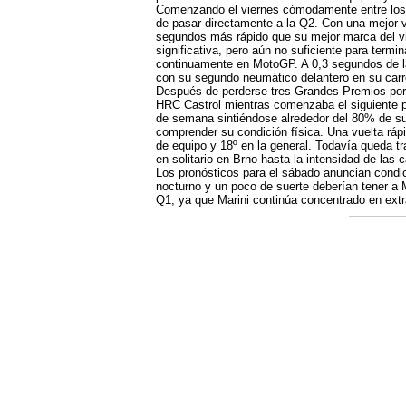
Comenzando el viernes cómodamente entre los d
de pasar directamente a la Q2. Con una mejor
segundos más rápido que su mejor marca del v
significativa, pero aún no suficiente para termi
continuamente en MotoGP. A 0,3 segundos de l
con su segundo neumático delantero en su carre
Después de perderse tres Grandes Premios por 
HRC Castrol mientras comenzaba el siguiente pa
de semana sintiéndose alrededor del 80% de su 
comprender su condición física. Una vuelta rá
de equipo y 18º en la general. Todavía queda tr
en solitario en Brno hasta la intensidad de las
Los pronósticos para el sábado anuncian condic
nocturno y un poco de suerte deberían tener a M
Q1, ya que Marini continúa concentrado en extr