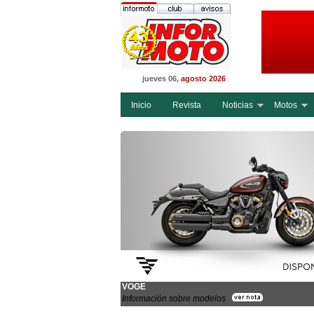
jueves 06,
agosto 2026
Inicio
Revista
Noticias
Motos
VOGE
Información sobre modelos