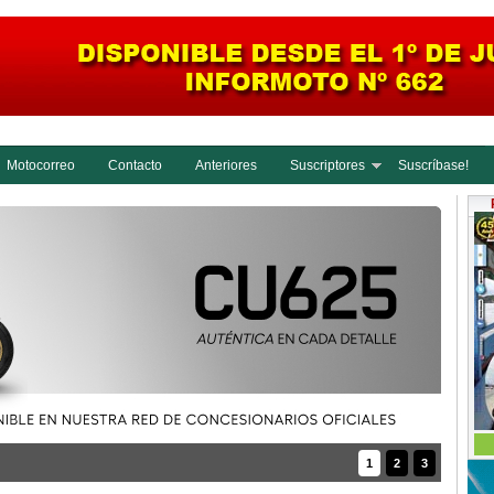
Motocorreo
Contacto
Anteriores
Suscriptores
Suscríbase!
1
2
3