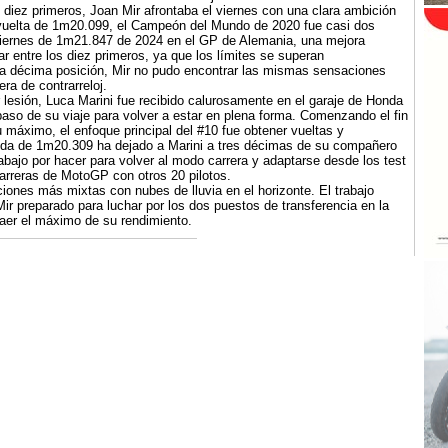
iez primeros, Joan Mir afrontaba el viernes con una clara ambición
 vuelta de 1m20.099, el Campeón del Mundo de 2020 fue casi dos
iernes de 1m21.847 de 2024 en el GP de Alemania, una mejora
nar entre los diez primeros, ya que los límites se superan
a décima posición, Mir no pudo encontrar las mismas sensaciones
ra de contrarreloj.
lesión, Luca Marini fue recibido calurosamente en el garaje de Honda
so de su viaje para volver a estar en plena forma. Comenzando el fin
máximo, el enfoque principal del #10 fue obtener vueltas y
pida de 1m20.309 ha dejado a Marini a tres décimas de su compañero
abajo por hacer para volver al modo carrera y adaptarse desde los test
 carreras de MotoGP con otros 20 pilotos.
iones más mixtas con nubes de lluvia en el horizonte. El trabajo
ir preparado para luchar por los dos puestos de transferencia en la
aer el máximo de su rendimiento.