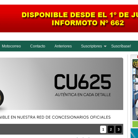
Motocorreo
Contacto
Anteriores
Suscriptores
Suscríbase!
1
2
3