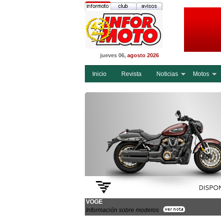
jueves 06,
agosto 2026
Inicio
Revista
Noticias
Motos
VOGE
Información sobre modelos