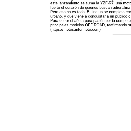
este lanzamiento se suma la YZF-R7, una moto d
fuerte el corazón de quienes buscan adrenalina
Pero eso no es todo. El line up se completa con
urbano, y que viene a conquistar a un público c
Para cerrar el año a pura pasión por la compet
principales modelos OFF ROAD, reafirmando su 
(https://motos.informoto.com)