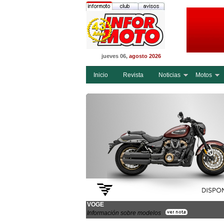
jueves 06,
agosto 2026
Inicio
Revista
Noticias
Motos
VOGE
Información sobre modelos