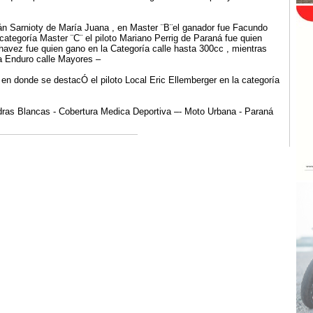
án Sarnioty de María Juana , en Master ¨B¨el ganador fue Facundo
 categoría Master ¨C¨ el piloto Mariano Perrig de Paraná fue quien
Chavez fue quien gano en la Categoría calle hasta 300cc , mientras
ría Enduro calle Mayores –
 en donde se destacÓ el piloto Local Eric Ellemberger en la categoría
edras Blancas - Cobertura Medica Deportiva –- Moto Urbana - Paraná