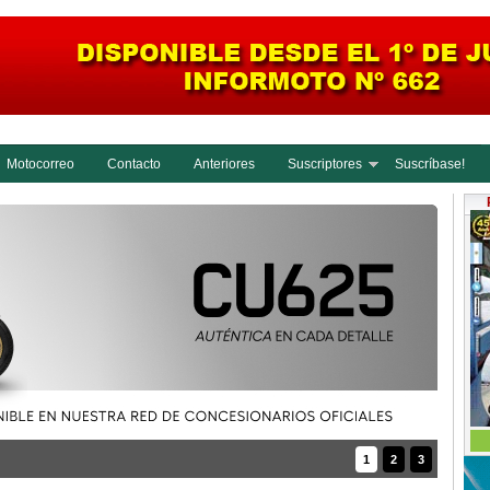
Motocorreo
Contacto
Anteriores
Suscriptores
Suscríbase!
1
2
3