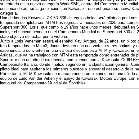
su entrada en la nueva categoría WorldSBK, dentro del Campeonato Mundial
continuando así su larga relación con Kawasaki, que estrenará su nueva Ka
categoría.
Una de las dos Kawasaki ZX-6R 636 del equipo belga será pilotada por Lori
temporada completa con MTM tras regresar a mediados de 2025 para comple
Supersport 300. Loris, que cumplió 19 años hace unos meses, debutará en Sp
incluye el subcampeonato en el Campeonato Mundial de Supersport 300 de 20
claro objetivo de luchar por la victoria.
Junto a Loris Veneman estará el español Xavi Artigas, de 22 años, un piloto c
tres temporadas en Moto3, donde destacó con una victoria y tres podios, y u
experiencia lo convierten en una valiosa elección para MTM y Kawasaki en es
Artigas, que ya ha trabajado con MTM esta temporada como entrenador de pilo
Sportbike con un año de experiencia compitiendo con la Kawasaki ZX-6R 636
Campeonato Italiano, donde finalizó segundo en la clasificación general. Cons
piloto ideal para aspirar a los primeros puestos y apoyar el desarrollo de la 
Por lo tanto, MTM Kawasaki se marca grandes ambiciones, con una sólida alin
equipo de Ludo Van der Veken y el apoyo de Kawasaki Motors Europe, con el cl
inaugural del Campeonato Mundial de Sportbike.