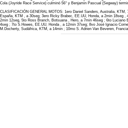
Cola (Joyride Race Service) culminó 56° y Benjamin Pascual (Segway) termin
CLASIFICACIÓN GENERAL MOTOS: 1ero Daniel Sanders, Australia, KTM, 7h
España, KTM , a 30seg; 3ero Ricky Brabec, EE.UU, Honda, a 2min 18seg , 
2min 12seg, 5to Ross Branch, Botsuana , Hero, a 7min 46seg ; 6to Luciano 
4seg ; 7to S.Howes, EE.UU, Honda , a 12min 37seg; 8vo José Ignacio Cornej
M.Docherty, Sudáfrica, KTM, a 14min ; 10mo S. Adrien Van Beveren, Franci