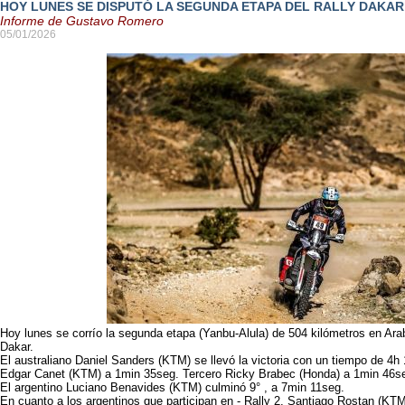
HOY LUNES SE DISPUTÓ LA SEGUNDA ETAPA DEL RALLY DAKAR
Informe de Gustavo Romero
05/01/2026
Hoy lunes se corrío la segunda etapa (Yanbu-Alula) de 504 kilómetros en Arabi
Dakar.
El australiano Daniel Sanders (KTM) se llevó la victoria con un tiempo de 4
Edgar Canet (KTM) a 1min 35seg. Tercero Ricky Brabec (Honda) a 1min 46s
El argentino Luciano Benavides (KTM) culminó 9° , a 7min 11seg.
En cuanto a los argentinos que participan en - Rally 2, Santiago Rostan (KTM 