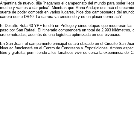
Argentina de nuevo, dije ´hagamos el campeonato del mundo para poder lleg
mucho y vamos a dar pelea”. Mientras que Manu Andujar destacó el crecimien
suerte de poder competir en varios lugares, hice dos campeonatos del mund
carrera como DR40. La carrera va creciendo y es un placer correr acá”.
El Desafío Ruta 40 YPF tendrá un Prólogo y cinco etapas que recorrerán la
paso por San Rafael. El itinerario comprenderá un total de 2.993 kilómetros,
cronometradas, además de una logística optimizada en dos bivouacs.
En San Juan, el campamento principal estará ubicado en el Circuito San Juan
bivouac funcionará en el Centro de Congresos y Exposiciones. Ambos espacio
libre y gratuita, permitiendo a los fanáticos vivir de cerca la experiencia de