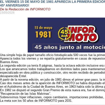
EL VIERNES 15 DE MAYO DE 1981 APARECÍA LA PRIMERA EDICI
45º ANIVERSARIO!
De la Redacción de INFORMOTO
15/05/2026
Una simple hoja de papel tamaño oficio fotoduplicada 500 veces fue la primer
Aparecía todos los viernes y se repartía gratuitamente en casas de repuestos,
Buenos Aires.
La segunda edición ya tenía 8 páginas, hasta la octava edición inclusive era
Los que arrancamos todos trabajábamos en distintos lados para mantenernos
especializado en obra pública y construcción, otro recién recibido de periodis
desaparecida Entel.
A partir de la novena edición, en julio de 1981 dimos el primer gran paso, la 
Casi dos meses antes de la aparición de INFORMOTO se había disputado el 
en el Autódromo de la Ciudad de Buenos Aires, en 1963 había sido la última 
En 1982 se disputó el segundo Gran Premio de esta nueva era, fue el domingo
“Recuperación de las Islas Malvinas”.
Sobrevivimos híper inflaciones, cepos cambiarios, importaciones prohibidas,
La meta son los 50 años de INFORMOTO para 2031.