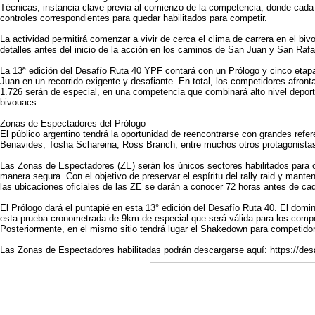
Técnicas, instancia clave previa al comienzo de la competencia, donde cada 
controles correspondientes para quedar habilitados para competir.
La actividad permitirá comenzar a vivir de cerca el clima de carrera en el bi
detalles antes del inicio de la acción en los caminos de San Juan y San Rafa
La 13ª edición del Desafío Ruta 40 YPF contará con un Prólogo y cinco eta
Juan en un recorrido exigente y desafiante. En total, los competidores afront
1.726 serán de especial, en una competencia que combinará alto nivel deport
bivouacs.
Zonas de Espectadores del Prólogo
El público argentino tendrá la oportunidad de reencontrarse con grandes refe
Benavides, Tosha Schareina, Ross Branch, entre muchos otros protagonistas d
Las Zonas de Espectadores (ZE) serán los únicos sectores habilitados para 
manera segura. Con el objetivo de preservar el espíritu del rally raid y mante
las ubicaciones oficiales de las ZE se darán a conocer 72 horas antes de ca
El Prólogo dará el puntapié en esta 13° edición del Desafío Ruta 40. El dom
esta prueba cronometrada de 9km de especial que será válida para los com
Posteriormente, en el mismo sitio tendrá lugar el Shakedown para competido
Las Zonas de Espectadores habilitadas podrán descargarse aquí: https://des