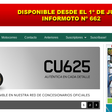
Motocorreo
Contacto
Anteriores
Suscriptores
Suscríbase!
1
2
3