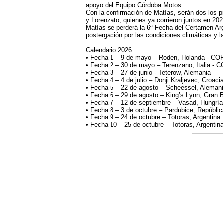
apoyo del Equipo Córdoba Motos.
Con la confirmación de Matías, serán dos los pi
y Lorenzato, quienes ya corrieron juntos en 202
Matías se perderá la 6ª Fecha del Certamen Arg
postergación por las condiciones climáticas y l
Calendario 2026
• Fecha 1 – 9 de mayo – Roden, Holanda - C
• Fecha 2 – 30 de mayo – Terenzano, Italia -
• Fecha 3 – 27 de junio - Teterow, Alemania
• Fecha 4 – 4 de julio – Donji Kraljevec, Croaci
• Fecha 5 – 22 de agosto – Scheessel, Aleman
• Fecha 6 – 29 de agosto – King’s Lynn, Gran 
• Fecha 7 – 12 de septiembre – Vasad, Hungría
• Fecha 8 – 3 de octubre – Pardubice, Repúbli
• Fecha 9 – 24 de octubre – Totoras, Argentina
• Fecha 10 – 25 de octubre – Totoras, Argentin